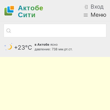
Вход
Актобе
Cити
Меню
в Актобе
ясно
+23°С
давление: 738 мм.рт.ст.