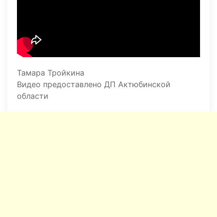
Тамара Тройкина
Видео предоставлено ДП Актюбинской
области