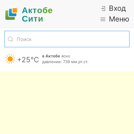
Вход
Актобе
Cити
Меню
в Актобе
ясно
+25°С
давление: 739 мм.рт.ст.