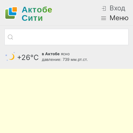
Вход
Актобе
Cити
Меню
в Актобе
ясно
+26°С
давление: 739 мм.рт.ст.