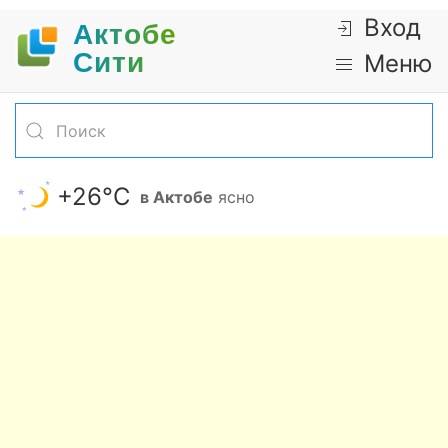
Вход
Актобе
Cити
Меню
+26°С
в Актобе
ясно