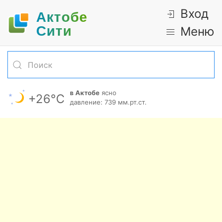
Вход
Актобе
Cити
Меню
в Актобе
ясно
+26°С
давление: 739 мм.рт.ст.