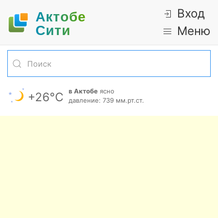
Вход
Актобе
Cити
Меню
в Актобе
ясно
+26°С
давление: 739 мм.рт.ст.