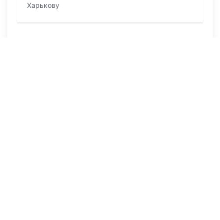
Харькову
ПОСЛЕДНИЕ НОВОСТИ
29 июля 2026, 09:57
1236
В страшном ДТП в Актюбинской области
погибли отец пятерых детей и его 11-
летний сын