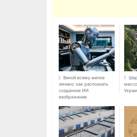
Шар
Виной всему милое
массо
личико: как распознать
Украи
созданное ИИ
изображение