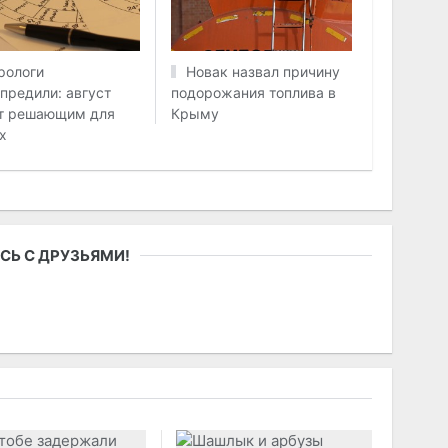
рологи
Новак назвал причину
предили: август
подорожания топлива в
т решающим для
Крыму
х
СЬ С ДРУЗЬЯМИ!