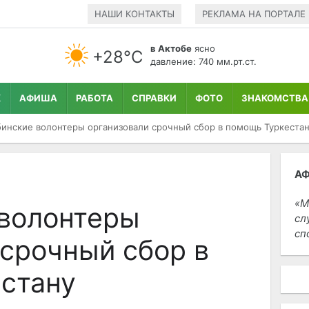
НАШИ КОНТАКТЫ
РЕКЛАМА НА ПОРТАЛЕ
в Актобе
ясно
+28°С
давление: 740 мм.рт.ст.
К
АФИША
РАБОТА
СПРАВКИ
ФОТО
ЗНАКОМСТВА
инские волонтеры организовали срочный сбор в помощь Туркеста
А
М
волонтеры
сл
сп
 срочный сбор в
стану