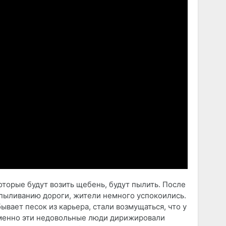
которые будут возить щебень, будут пылить. После
спыливанию дороги, жители немного успокоились.
бывает песок из карьера, стали возмущаться, что у
Именно эти недовольные люди дирижировали