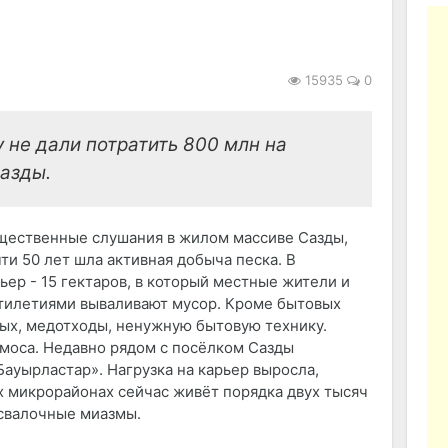
15935
0
 не дали потратить 800 млн на
азды.
щественные слушания в жилом массиве Сазды,
чти 50 лет шла активная добыча песка. В
ьер - 15 гектаров, в который местные жители и
тилетиями вываливают мусор. Кроме бытовых
ных, медотходы, ненужную бытовую технику.
смоса. Недавно рядом с посёлком Сазды
ауырластар». Нагрузка на карьер выросла,
х микрорайонах сейчас живёт порядка двух тысяч
свалочные миазмы.