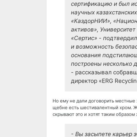
сертификацию и был и
научных казахстанских
«КаздорНИИ», «Национ
активов», Университе
«Сертис» - подтвердил
и возможность безопас
основания подстилающ
построены несколько д
- рассказывал собрав
директор «ERG Recycli
Но ему не дали договорить местные 
щебне есть шестивалентный хром. Ж
скрывают это и хотят таким образом
- Вы засыпете карьер 