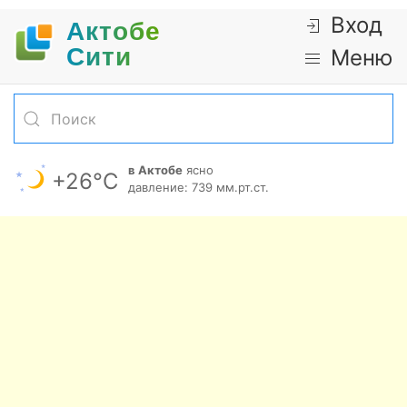
Вход
Актобе
Cити
Меню
в Актобе
ясно
+26°С
давление: 739 мм.рт.ст.