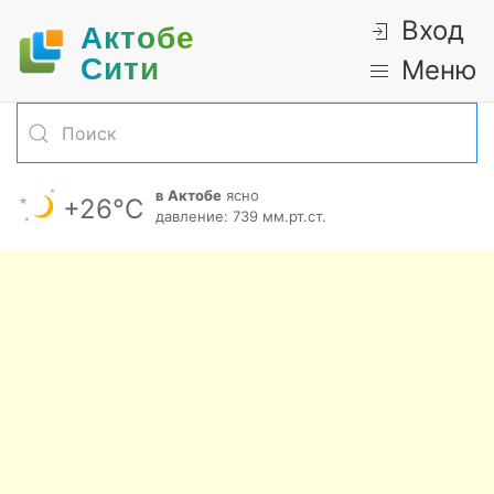
Вход
Актобе
Cити
Меню
в Актобе
ясно
+26°С
давление: 739 мм.рт.ст.