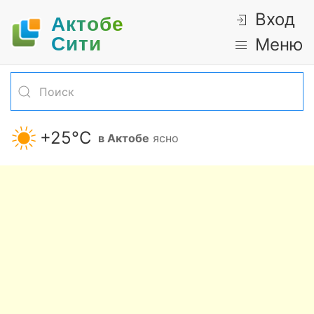
Вход
Актобе
Cити
Меню
+25°С
в Актобе
ясно