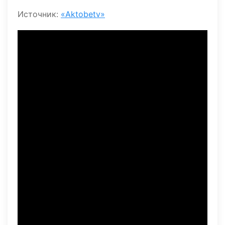
Источник:
«Aktobetv»