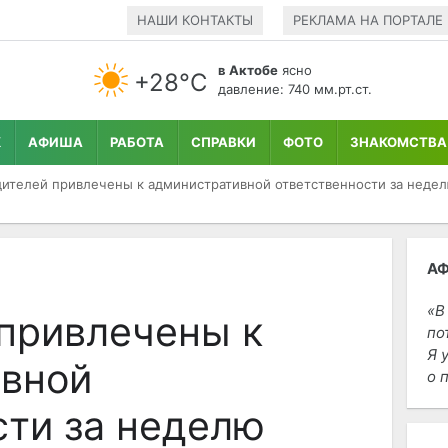
НАШИ КОНТАКТЫ
РЕКЛАМА НА ПОРТАЛЕ
в Актобе
ясно
+28°С
давление: 740 мм.рт.ст.
К
АФИША
РАБОТА
СПРАВКИ
ФОТО
ЗНАКОМСТВА
дителей привлечены к административной ответственности за неде
А
В
 привлечены к
по
Я 
вной
о 
сти за неделю