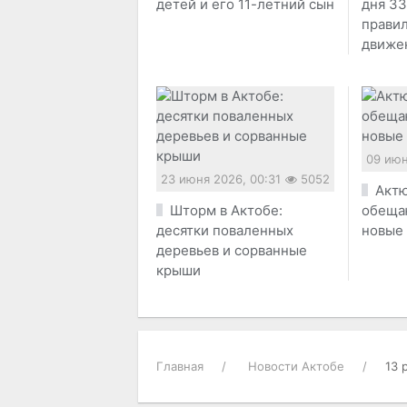
детей и его 11-летний сын
дня 33
прави
движе
09 июн
23 июня 2026, 00:31
5052
Актю
Шторм в Актобе:
обеща
десятки поваленных
новые
деревьев и сорванные
крыши
Главная
Новости Актобе
13 