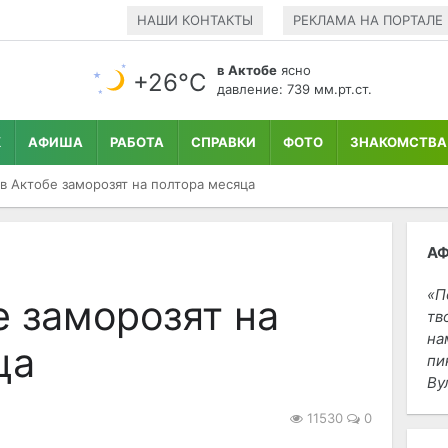
НАШИ КОНТАКТЫ
РЕКЛАМА НА ПОРТАЛЕ
в Актобе
ясно
+26°С
давление: 739 мм.рт.ст.
К
АФИША
РАБОТА
СПРАВКИ
ФОТО
ЗНАКОМСТВА
в Актобе заморозят на полтора месяца
А
П
е заморозят на
тв
на
ца
пи
Ву
11530
0