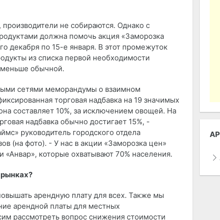
, производители не собираются. Однако с
родуктами должна помочь акция «Заморозка
-го декабря по 15-е января. В этот промежуток
родукты из списка первой необходимости
а меньше обычной.
овыми сетями меморандумы о взаимном
фиксированная торговая надбавка на 19 значимых
она составляет 10%, за исключением овощей. На
орговая надбавка обычно достигает 15%, -
аймс» руководитель городского отдела
АР
 (на фото). - У нас в акции «Заморозка цен»
 и «Анвар», которые охватывают 70% населения.
 рынках?
повышать арендную плату для всех. Также мы
ние арендной платы для местных
осим рассмотреть вопрос снижения стоимости