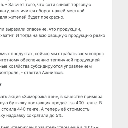
. - За счет того, что сети снизят торговую
плату, увеличится оборот нашей местной
 для жителей будет прекрасно.
и выразили опасение, что продукции,
хватит. И тогда на всю овощную продукцию резко
чимых продуктах, сейчас мы отрабатываем вопрос
ритетному обеспечению тепличной продукцией
ные хозяйства субсидируются управлением
 контроле, - ответил Ажниязов.
?
вать акция «Заморозка цен», в качестве примера
ую бутылку поставщик продаёт за 400 тенге. В
 стоила 440 тенге. А теперь её стоимость
ку надбавку сократили до 5%.
 был утвержден правительством ещё в 2010-м