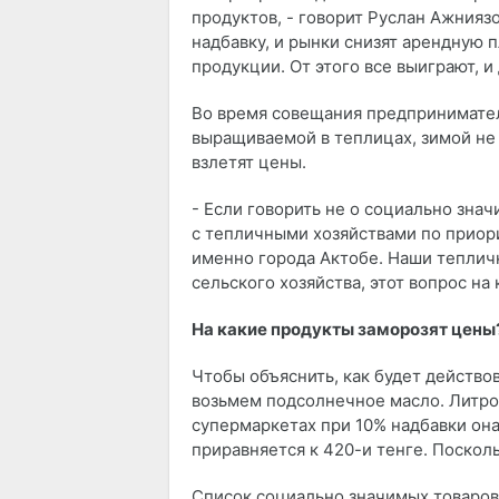
продуктов, - говорит Руслан Ажниязов
надбавку, и рынки снизят арендную 
продукции. От этого все выиграют, и
Во время совещания предпринимател
выращиваемой в теплицах, зимой не 
взлетят цены.
- Если говорить не о социально зна
с тепличными хозяйствами по прио
именно города Актобе. Наши теплич
сельского хозяйства, этот вопрос на
На какие продукты заморозят цены
Чтобы объяснить, как будет действо
возьмем подсолнечное масло. Литров
супермаркетах при 10% надбавки она
приравняется к 420-и тенге. Посколь
Список социально значимых товаров