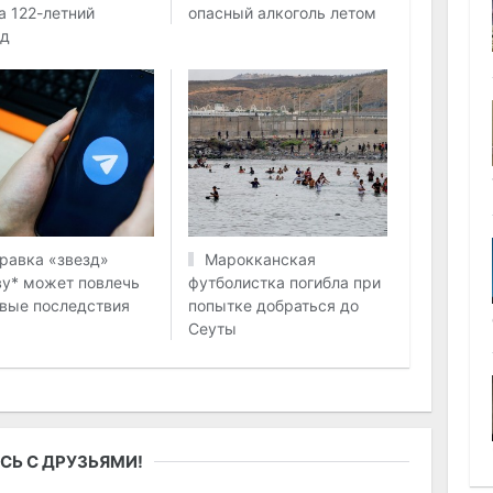
а 122-летний
опасный алкоголь летом
рд
равка «звезд»
Марокканская
у* может повлечь
футболистка погибла при
вые последствия
попытке добраться до
Сеуты
СЬ С ДРУЗЬЯМИ!