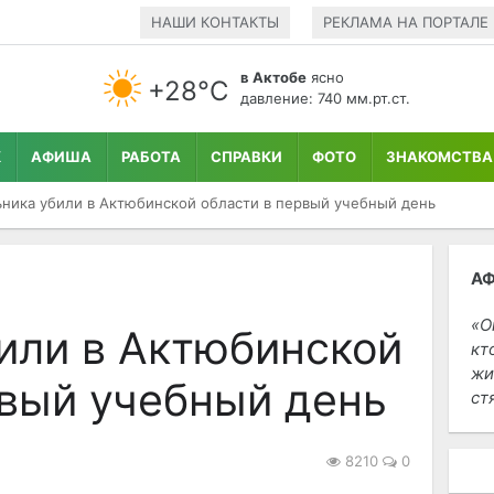
НАШИ КОНТАКТЫ
РЕКЛАМА НА ПОРТАЛЕ
в Актобе
ясно
+28°С
давление: 740 мм.рт.ст.
К
АФИША
РАБОТА
СПРАВКИ
ФОТО
ЗНАКОМСТВА
ника убили в Актюбинской области в первый учебный день
А
О
или в Актюбинской
кт
жи
рвый учебный день
ст
8210
0