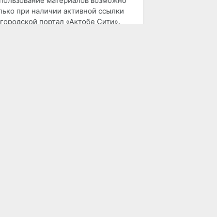
пользование материалов возможно
лько при наличии активной ссылки
 городской портал «Актобе Сити».
дакция не несет ответственности за
держание рекламных объявлений,
атей и комментариев.
mail:
info@aktobe.city
ОСЕЩАЕМОСТЬ