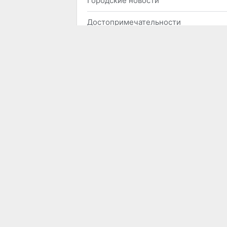
Городские новости
Достопримечательности
Историческая справка
Карта города
Опросы пользователей
Погода в Актобе
Справки
Справочник организаций
Фотогалерея города