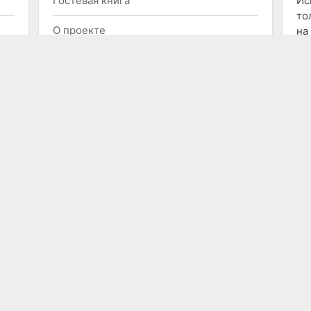
Гостевая книга
Ис
то
О проекте
на
Контакты
Ре
со
Карта портала
ст
Правила пользования
E-
П
Размещение рекламы
Заказать сайт
Отправить нам сообщение
МЫ В СОЦСЕТЯХ