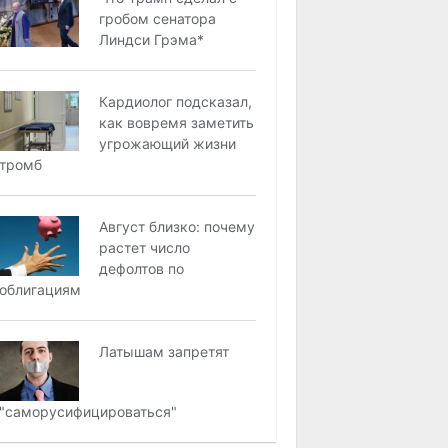
гробом сенатора
Линдси Грэма*
Кардиолог подсказал,
как вовремя заметить
угрожающий жизни
тромб
Август близко: почему
растет число
дефолтов по
облигациям
Латышам запретят
"саморусифицироваться"