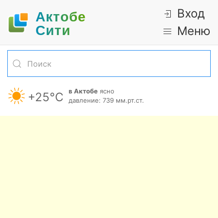
Вход
Актобе
Cити
Меню
в Актобе
ясно
+25°С
давление: 739 мм.рт.ст.