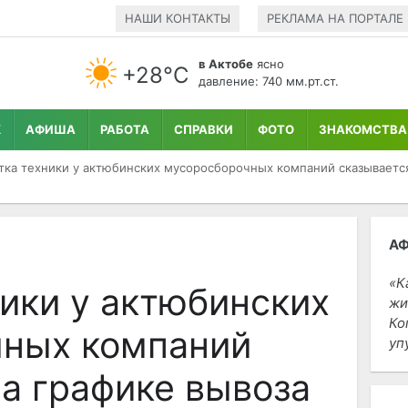
НАШИ КОНТАКТЫ
РЕКЛАМА НА ПОРТАЛЕ
в Актобе
ясно
+28°С
давление: 740 мм.рт.ст.
К
АФИША
РАБОТА
СПРАВКИ
ФОТО
ЗНАКОМСТВА
тка техники у актюбинских мусоросборочных компаний сказываетс
А
К
ники у актюбинских
жи
Ко
ных компаний
уп
на графике вывоза