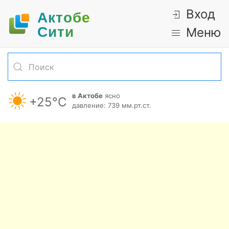
Вход
Актобе
Cити
Меню
в Актобе
ясно
+25°С
давление: 739 мм.рт.ст.