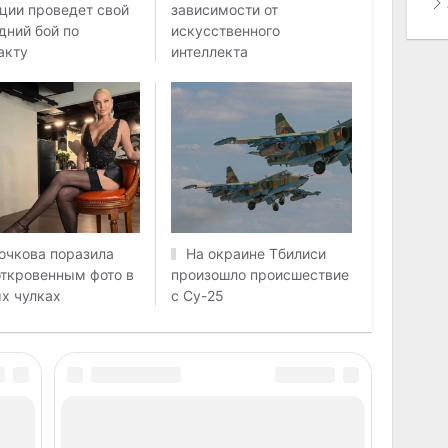
ции проведет свой
зависимости от
дний бой по
искусственного
акту
интеллекта
очкова поразила
На окраине Тбилиси
откровенным фото в
произошло происшествие
х чулках
с Су-25