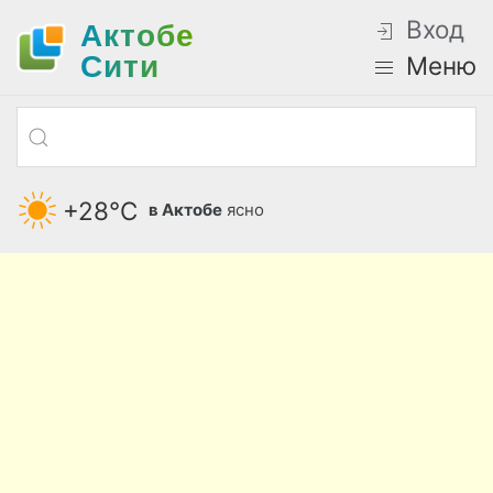
Вход
Актобе
Cити
Меню
+28°С
в Актобе
ясно