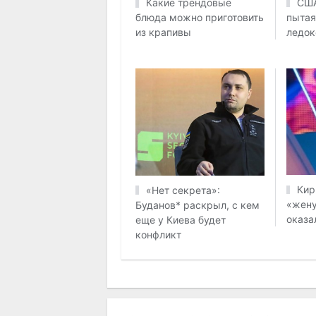
США
Какие трендовые
пытая
блюда можно приготовить
ледок
из крапивы
Кир
«Нет секрета»:
«жену
Буданов* раскрыл, с кем
оказа
еще у Киева будет
конфликт