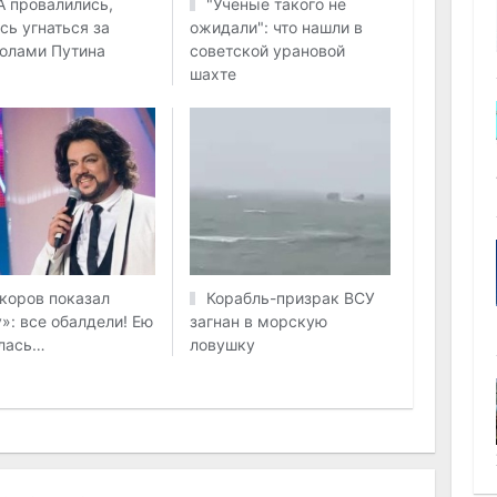
 провалились,
"Ученые такого не
сь угнаться за
ожидали": что нашли в
олами Путина
советской урановой
шахте
коров показал
Корабль-призрак ВСУ
»: все обалдели! Ею
загнан в морскую
лась…
ловушку