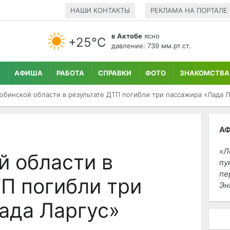
НАШИ КОНТАКТЫ
РЕКЛАМА НА ПОРТАЛЕ
в Актобе
ясно
+25°С
давление: 739 мм.рт.ст.
К
АФИША
РАБОТА
СПРАВКИ
ФОТО
ЗНАКОМСТВА
юбинской области в результате ДТП погибли три пассажира «Лада Л
А
Л
й области в
пу
пе
П погибли три
Эн
ада Ларгус»