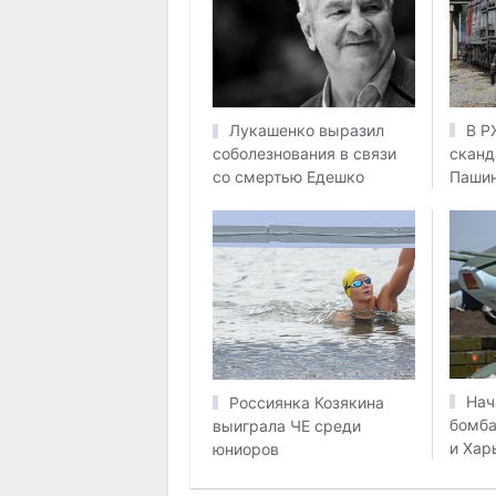
В Р
Лукашенко выразил
сканд
соболезнования в связи
Паши
со смертью Едешко
Нач
Россиянка Козякина
бомба
выиграла ЧЕ среди
и Хар
юниоров