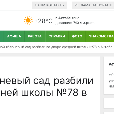
НАШИ КОНТАКТЫ
РЕКЛАМА НА ПОРТАЛЕ
в Актобе
ясно
+28°С
давление: 740 мм.рт.ст.
К
АФИША
РАБОТА
СПРАВКИ
ФОТО
ЗНАКОМСТВА
ой яблоневый сад разбили во дворе средней школы №78 в Актобе
А
С
невый сад разбили
ус
им
дней школы №78 в