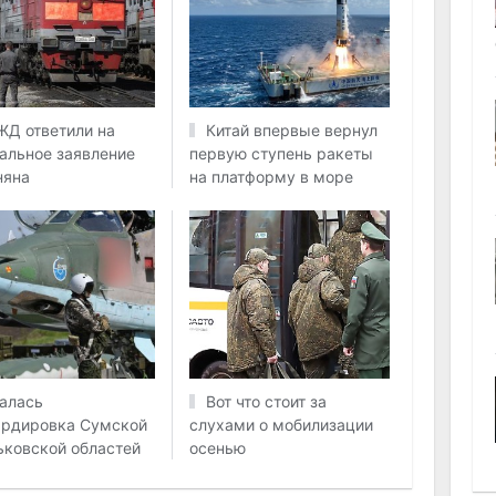
ЖД ответили на
Китай впервые вернул
альное заявление
первую ступень ракеты
няна
на платформу в море
алась
Вот что стоит за
рдировка Сумской
слухами о мобилизации
ьковской областей
осенью