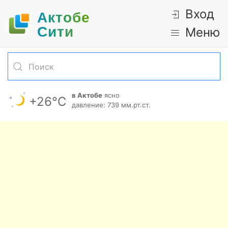
Вход
Актобе
Cити
Меню
в Актобе
ясно
+26°С
давление: 739 мм.рт.ст.