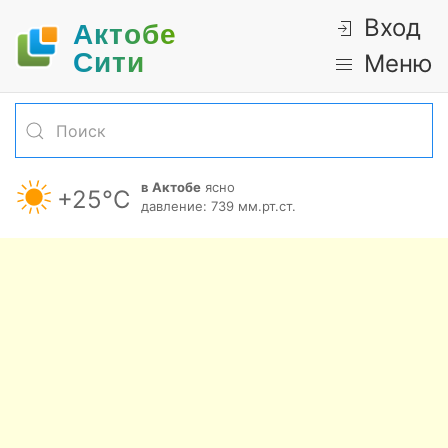
Вход
Актобе
Cити
Меню
в Актобе
ясно
+25°С
давление: 739 мм.рт.ст.