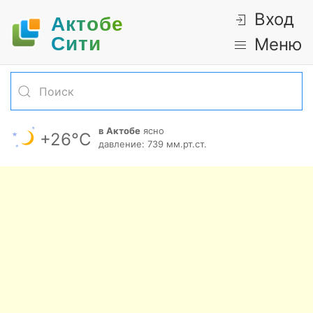
Вход
Актобе
Cити
Меню
в Актобе
ясно
+26°С
давление: 739 мм.рт.ст.