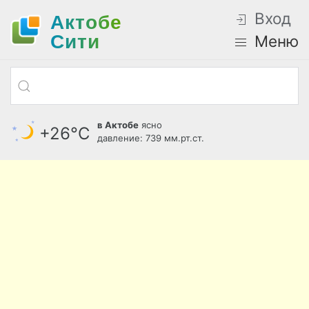
Вход
Актобе
Cити
Меню
в Актобе
ясно
+26°С
давление: 739 мм.рт.ст.