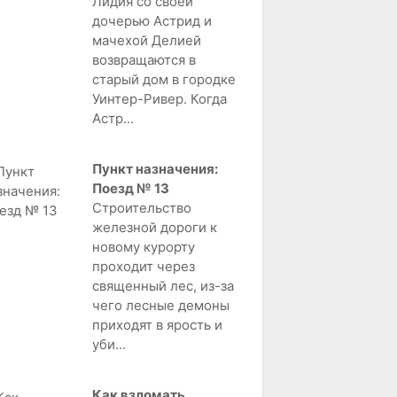
Лидия со своей
дочерью Астрид и
мачехой Делией
возвращаются в
старый дом в городке
Уинтер-Ривер. Когда
Астр...
Пункт назначения:
Поезд № 13
Строительство
железной дороги к
новому курорту
проходит через
священный лес, из-за
чего лесные демоны
приходят в ярость и
уби...
Как взломать