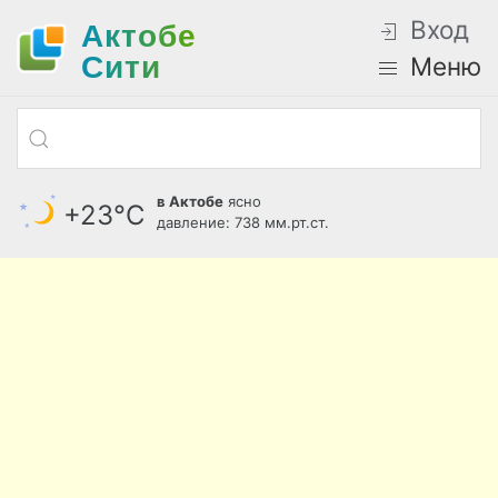
Вход
Актобе
Cити
Меню
в Актобе
ясно
+23°С
давление: 738 мм.рт.ст.