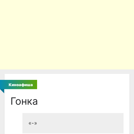
Киноафиша
Гонка
«-»