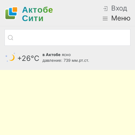
Вход
Актобе
Cити
Меню
в Актобе
ясно
+26°С
давление: 739 мм.рт.ст.