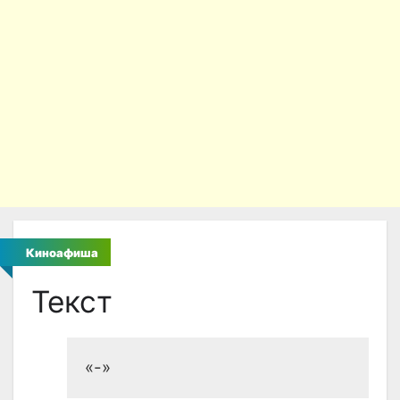
Киноафиша
Текст
«-»