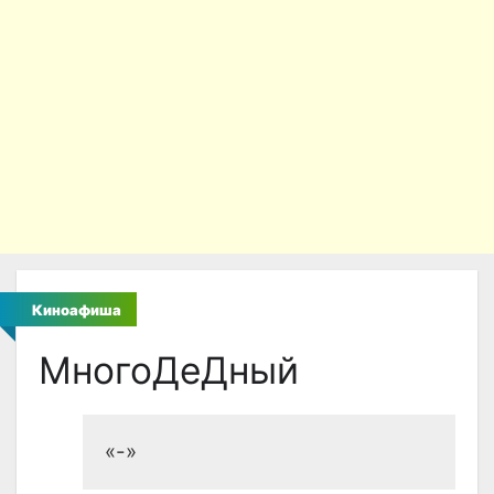
Киноафиша
МногоДеДный
«-»