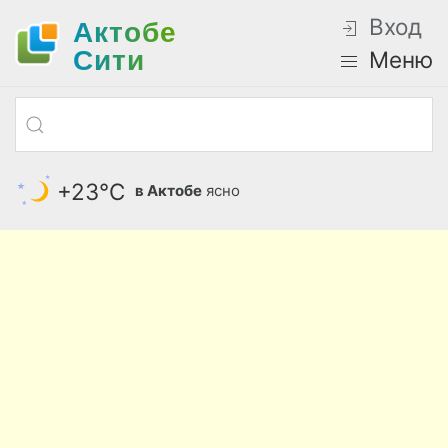
Вход
Актобе
Cити
Меню
+23°С
в Актобе
ясно