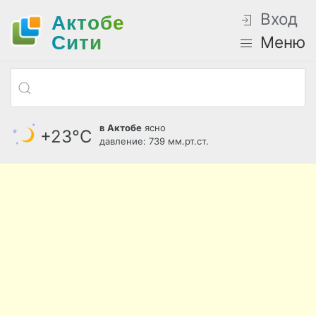
Вход
Актобе
Cити
Меню
в Актобе
ясно
+23°С
давление: 739 мм.рт.ст.