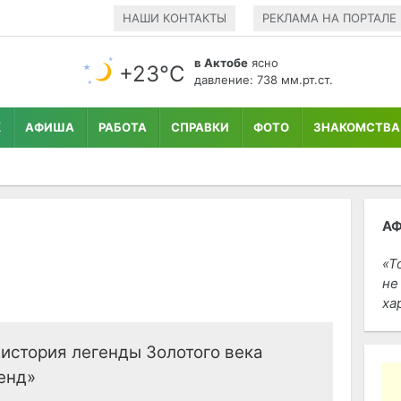
НАШИ КОНТАКТЫ
РЕКЛАМА НА ПОРТАЛЕ
в Актобе
ясно
+23°С
давление: 738 мм.рт.ст.
К
АФИША
РАБОТА
СПРАВКИ
ФОТО
ЗНАКОМСТВА
А
Т
не
ха
 история легенды Золотого века
енд»