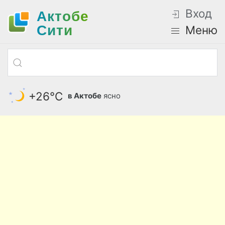
Вход
Актобе
Cити
Меню
+26°С
в Актобе
ясно