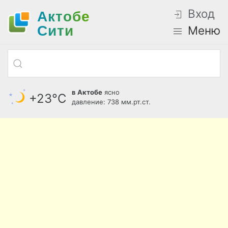
Вход
Актобе
Cити
Меню
в Актобе
ясно
+23°С
давление: 738 мм.рт.ст.