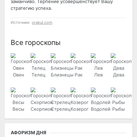
заманчиво. Терпение усовершенствует Вашу
стратегию успеха.
Источник:
orakul.com
Все гороскопы
Овен
Телец
Близнецы
Рак
Лев
Дева
Весы
Скорпион
Стрелец
Козерог
Водолей
Рыбы
АФОРИЗМ ДНЯ