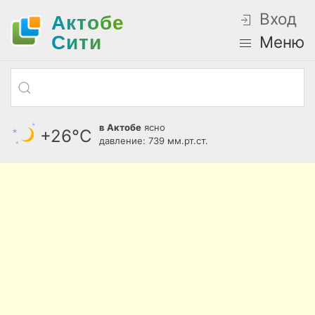
Вход
Актобе
Cити
Меню
в Актобе
ясно
+26°С
давление: 739 мм.рт.ст.