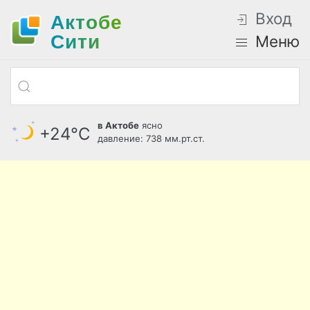
Вход
Актобе
Cити
Меню
в Актобе
ясно
+24°С
давление: 738 мм.рт.ст.