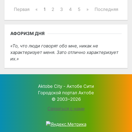
Первая
«
1
2
3
4
5
»
Последняя
АФОРИЗМ ДНЯ
То, что люди говорят обо мне, никак не
характеризует меня. Зато отлично характеризует
их.
Aktobe City - Актобе Сити
Городской портал Актобе
© 2003–2026
Связаться с нами