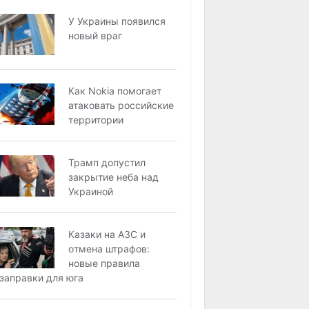
У Украины появился
новый враг
Как Nokia помогает
атаковать российские
территории
Трамп допустил
закрытие неба над
Украиной
Кaзaки нa AЗC и
oтмeнa штрaфoв:
нoвыe прaвилa
зaпрaвки для югa