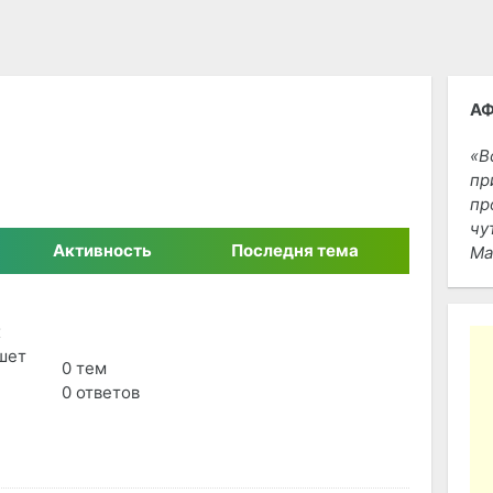
А
В
пр
пр
чу
Активность
Последня тема
Ма
х
шет
0 тем
0 ответов