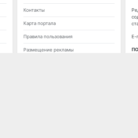
Контакты
Ре
со
Карта портала
ст
Правила пользования
E-
П
Размещение рекламы
Заказать сайт
Отправить нам сообщение
МЫ В СОЦСЕТЯХ
Aktobe City - Актобе Сити