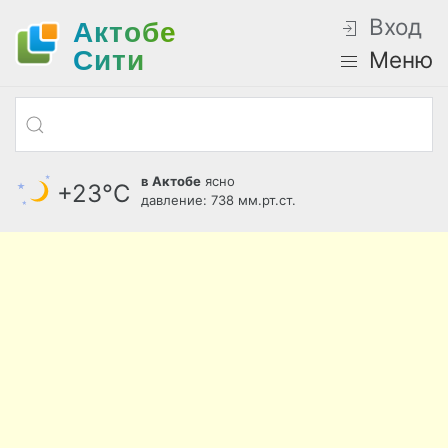
Вход
Актобе
Cити
Меню
в Актобе
ясно
+23°С
давление: 738 мм.рт.ст.