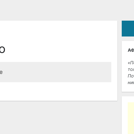
о
А
П
то
е
По
ни