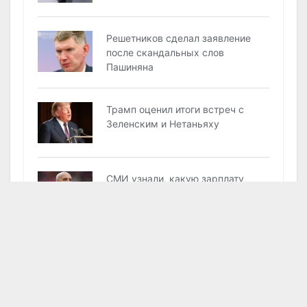
Решетников cделал заявление
после скандальных слов
Пашиняна
Трамп оценил итоги встреч с
Зеленским и Нетаньяху
СМИ узнали, какую зарплату
требует Гвардиола со сборной
Италии
4 семянa и никакого ПМС. Врач
дал неожиданный совет
россиянкам