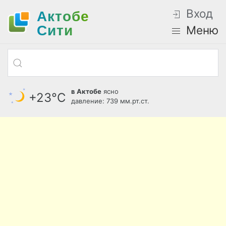
Вход
Актобе
Cити
Меню
в Актобе
ясно
+23°С
давление: 739 мм.рт.ст.