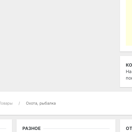
К
На
по
Товары
Охота, рыбалка
РАЗНОЕ
ОТ