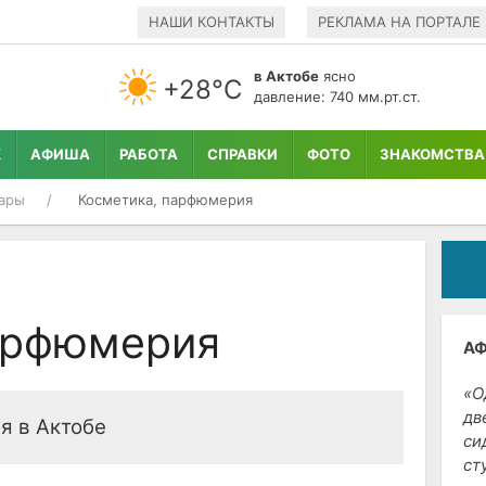
НАШИ КОНТАКТЫ
РЕКЛАМА НА ПОРТАЛЕ
в Актобе
ясно
+28°С
давление: 740 мм.рт.ст.
К
АФИША
РАБОТА
СПРАВКИ
ФОТО
ЗНАКОМСТВА
ары
Косметика, парфюмерия
арфюмерия
А
О
дв
я в Актобе
си
ст