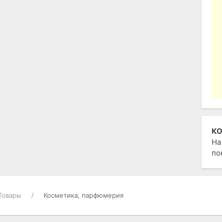
К
На
по
Товары
Косметика, парфюмерия