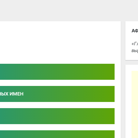
А
Г
вы
НЫХ ИМЕН