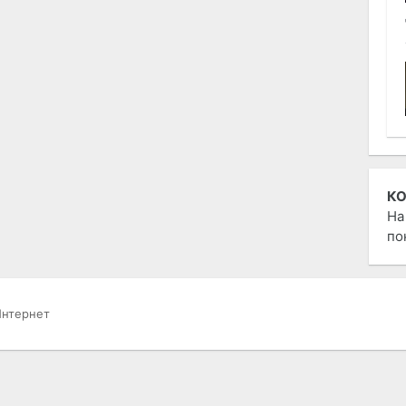
К
На
по
нтернет
РАЗНОЕ
ОТ