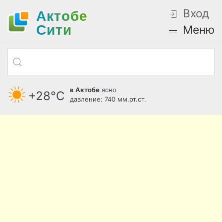
Вход
Актобе
Cити
Меню
в Актобе
ясно
+28°С
давление: 740 мм.рт.ст.